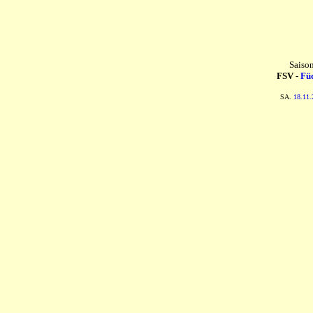
Saiso
FSV -
Füc
SA.
18.11.