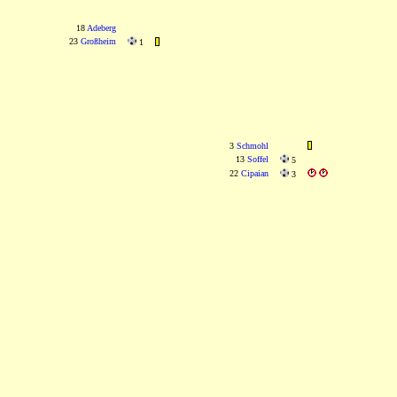
18
Adeberg
23
Großheim
1
3
Schmohl
13
Soffel
5
22
Cipaian
3