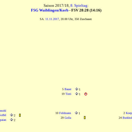
Saison 2017/18,
8. Spieltag
:
FSG Waiblingen/Korb
- FSV 28:28 (14:16)
SA.
11.11.2017
, 20.00 Uhr, 350 Zuschauer.
5
Bauer
1
19
Tinti
1
hmohl
10
Feldmann
2
Koep
1
Soffel
2
29
Golla
24
Burkhol
paian
2