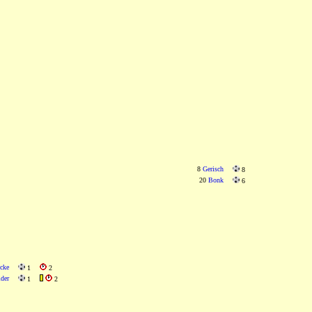
8
Gerisch
8
20
Bonk
6
cke
1
2
der
1
2