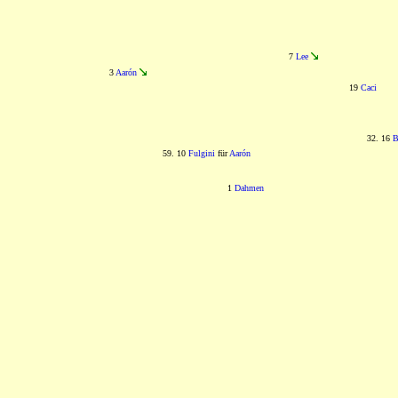
7
Lee
3
Aarón
19
Caci
32. 16
B
59. 10
Fulgini
für
Aarón
1
Dahmen