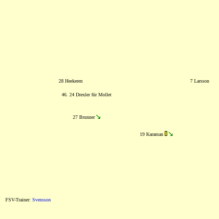
28 Heekeren
7 Larsson
46. 24 Drexler für Mollet
27 Brunner
19 Karaman
FSV-Trainer:
Svensson