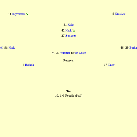
9
Onisiwo
11
Ingvartsen
31
Kohr
42
Hack
27
Zentner
ell
für
Hack
46. 29
Burka
74. 30
Widmer
für
da Costa
Reserve:
4
Barkok
17
Tauer
Tor
10. 1:0 Terodde (Král)