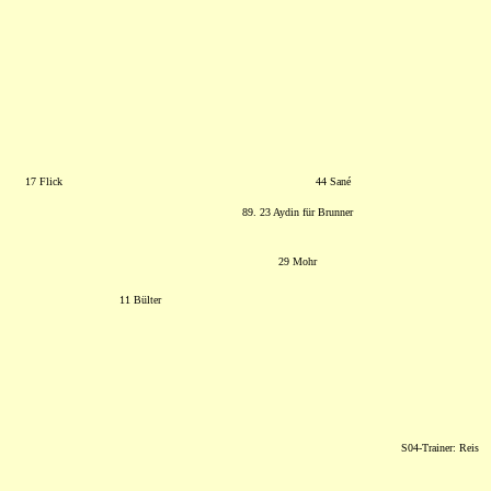
17 Flick
44 Sané
89. 23 Aydin für Brunner
29 Mohr
11 Bülter
S04-Trainer: Reis