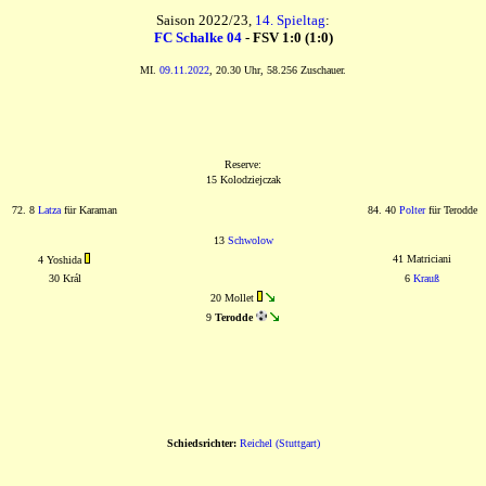
Saison 2022/23,
14. Spieltag
:
FC Schalke 04
- FSV 1:0 (1:0)
MI.
09.11.2022
, 20.30 Uhr, 58.256 Zuschauer.
Reserve:
15 Kolodziejczak
72. 8
Latza
für Karaman
84. 40
Polter
für Terodde
13
Schwolow
41 Matriciani
4 Yoshida
30 Král
6
Krauß
20 Mollet
9
Terodde
Schiedsrichter:
Reichel (Stuttgart)