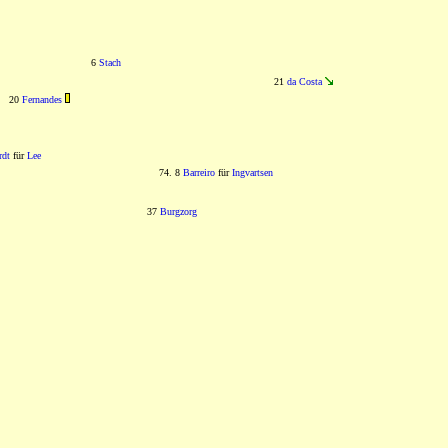
6
Stach
21
da Costa
20
Fernandes
rdt
für
Lee
74. 8
Barreiro
für
Ingvartsen
37
Burgzorg