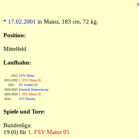
*
17.02.2001
in Mainz, 183 cm, 72 kg.
Position:
Mittelfeld
Laufbahn:
0000
-2012
SVW Mainz
2012-2022
1. FSV Mainz 05
2023
FC Schalke 04
2024-2025
Eintracht Braunschweig
2025-2026
1. FSV Mainz 05
2026-
0000
TSV Havelse
Spiele und Tore:
Bundesliga:
19 (0) für
1. FSV Mainz 05