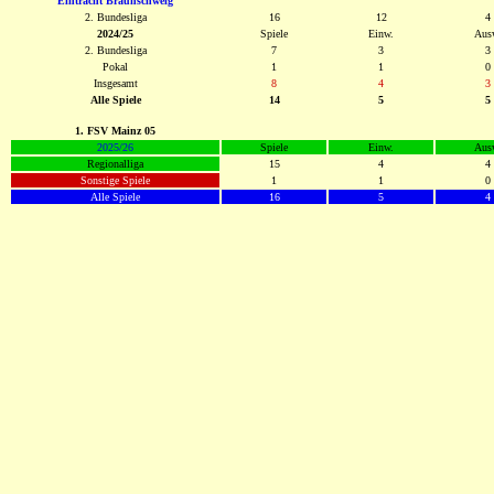
Eintracht Braunschweig
2. Bundesliga
16
12
4
2024/25
Spiele
Einw.
Aus
2. Bundesliga
7
3
3
Pokal
1
1
0
Insgesamt
8
4
3
Alle Spiele
14
5
5
1. FSV Mainz 05
2025/26
Spiele
Einw.
Aus
Regionalliga
15
4
4
Sonstige Spiele
1
1
0
Alle Spiele
16
5
4