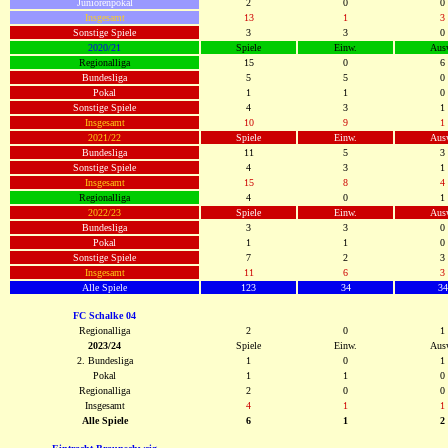
Juniorenpokal
2
0
0
Insgesamt
13
1
3
Sonstige Spiele
3
3
0
2020/21
Spiele
Einw.
Aus
Regionalliga
15
0
6
Bundesliga
5
5
0
Pokal
1
1
0
Sonstige Spiele
4
3
1
Insgesamt
10
9
1
2021/22
Spiele
Einw.
Aus
Bundesliga
11
5
3
Sonstige Spiele
4
3
1
Insgesamt
15
8
4
Regionalliga
4
0
1
2022/23
Spiele
Einw.
Aus
Bundesliga
3
3
0
Pokal
1
1
0
Sonstige Spiele
7
2
3
Insgesamt
11
6
3
Alle Spiele
123
34
34
FC Schalke 04
Regionalliga
2
0
1
2023/24
Spiele
Einw.
Aus
2. Bundesliga
1
0
1
Pokal
1
1
0
Regionalliga
2
0
0
Insgesamt
4
1
1
Alle Spiele
6
1
2