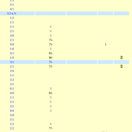
1:2
3:1
4:1
3:2 n.V.
1:2
1:1
1:1
R
2:1
R
3:0
R
2:1
75-
4:0
75-
1
1:0
R
4:1
82-
1:0
80-
3:1
71-
2:1
72-
2:0
1:1
3:2
3:1
0:1
R
4:0
82-
1:1
R
2:1
R
3:2
R
0:0
R
5:0
3:1
1:2
R
2:2
77-