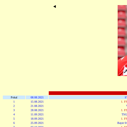
Pokal
08.08.2021
S
1
15.08.2021
1. F
2
21.08.2021
3
28.08.2021
1. F
4
11.09.2021
TSG
5
18.09.2021
1. F
6
25.09.2021
Bayer 0