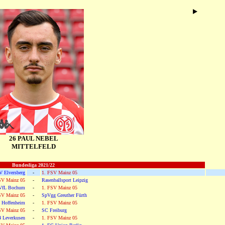
26 PAUL NEBEL
MITTELFELD
Bundesliga 2021/22
V Elversberg
-
1. FSV Mainz 05
SV Mainz 05
-
Rasenballsport Leipzig
VfL Bochum
-
1. FSV Mainz 05
SV Mainz 05
-
SpVgg Greuther Fürth
 Hoffenheim
-
1. FSV Mainz 05
SV Mainz 05
-
SC Freiburg
4 Leverkusen
-
1. FSV Mainz 05