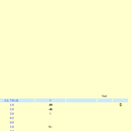
Vorl.
2:2, 7:8 i.E.
R
1:0
-89
2:0
-46
3:0
R
0:2
0:0
1:0
91-