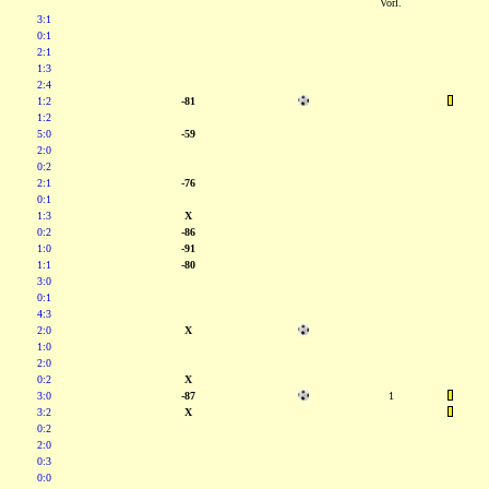
Vorl.
3:1
0:1
2:1
1:3
2:4
1:2
-81
1:2
5:0
-59
2:0
0:2
2:1
-76
0:1
1:3
X
0:2
-86
1:0
-91
1:1
-80
3:0
0:1
4:3
2:0
X
1:0
2:0
0:2
X
3:0
-87
1
3:2
X
0:2
2:0
0:3
0:0