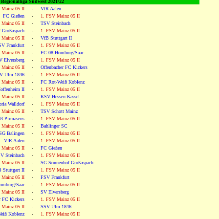
Regionalliga Südwest 2021/22
 Mainz 05 II
-
VfR Aalen
FC Gießen
-
1. FSV Mainz 05 II
 Mainz 05 II
-
TSV Steinbach
 Großaspach
-
1. FSV Mainz 05 II
 Mainz 05 II
-
VfB Stuttgart II
SV Frankfurt
-
1. FSV Mainz 05 II
 Mainz 05 II
-
FC 08 Homburg/Saar
V Elversberg
-
1. FSV Mainz 05 II
 Mainz 05 II
-
Offenbacher FC Kickers
V Ulm 1846
-
1. FSV Mainz 05 II
 Mainz 05 II
-
FC Rot-Weiß Koblenz
ffenheim II
-
1. FSV Mainz 05 II
 Mainz 05 II
-
KSV Hessen Kassel
ria Walldorf
-
1. FSV Mainz 05 II
 Mainz 05 II
-
TSV Schott Mainz
3 Pirmasens
-
1. FSV Mainz 05 II
 Mainz 05 II
-
Bahlinger SC
SG Balingen
-
1. FSV Mainz 05 II
VfR Aalen
-
1. FSV Mainz 05 II
 Mainz 05 II
-
FC Gießen
V Steinbach
-
1. FSV Mainz 05 II
 Mainz 05 II
-
SG Sonnenhof Großaspach
 Stuttgart II
-
1. FSV Mainz 05 II
 Mainz 05 II
-
FSV Frankfurt
omburg/Saar
-
1. FSV Mainz 05 II
 Mainz 05 II
-
SV Elversberg
r FC Kickers
-
1. FSV Mainz 05 II
 Mainz 05 II
-
SSV Ulm 1846
eiß Koblenz
-
1. FSV Mainz 05 II