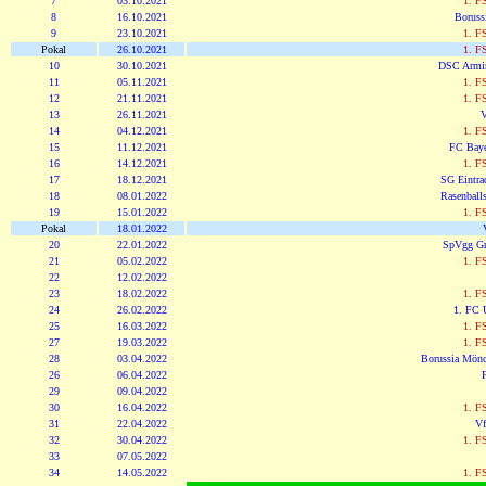
7
03.10.2021
1. F
8
16.10.2021
Boruss
9
23.10.2021
1. F
Pokal
26.10.2021
1. F
10
30.10.2021
DSC Armin
11
05.11.2021
1. F
12
21.11.2021
1. F
13
26.11.2021
V
14
04.12.2021
1. F
15
11.12.2021
FC Bay
16
14.12.2021
1. F
17
18.12.2021
SG Eintrac
18
08.01.2022
Rasenballs
19
15.01.2022
1. F
Pokal
18.01.2022
20
22.01.2022
SpVgg Gr
21
05.02.2022
1. F
22
12.02.2022
23
18.02.2022
1. F
24
26.02.2022
1. FC 
25
16.03.2022
1. F
27
19.03.2022
1. F
28
03.04.2022
Borussia Mönc
26
06.04.2022
29
09.04.2022
30
16.04.2022
1. F
31
22.04.2022
Vf
32
30.04.2022
1. F
33
07.05.2022
34
14.05.2022
1. F