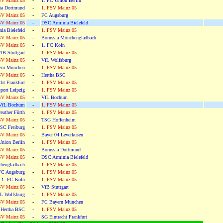
SV Mainz 05
-
1. FC Union Berlin
ia Dortmund
-
1. FSV Mainz 05
SV Mainz 05
-
FC Augsburg
SV Mainz 05
-
DSC Arminia Bielefeld
ia Bielefeld
-
1. FSV Mainz 05
SV Mainz 05
-
Borussia Mönchengladbach
SV Mainz 05
-
1. FC Köln
fB Stuttgart
-
1. FSV Mainz 05
SV Mainz 05
-
VfL Wolfsburg
ern München
-
1. FSV Mainz 05
SV Mainz 05
-
Hertha BSC
ht Frankfurt
-
1. FSV Mainz 05
port Leipzig
-
1. FSV Mainz 05
SV Mainz 05
-
VfL Bochum
VfL Bochum
-
1. FSV Mainz 05
euther Fürth
-
1. FSV Mainz 05
SV Mainz 05
-
TSG Hoffenheim
SC Freiburg
-
1. FSV Mainz 05
SV Mainz 05
-
Bayer 04 Leverkusen
Union Berlin
-
1. FSV Mainz 05
SV Mainz 05
-
Borussia Dortmund
SV Mainz 05
-
DSC Arminia Bielefeld
hengladbach
-
1. FSV Mainz 05
FC Augsburg
-
1. FSV Mainz 05
1. FC Köln
-
1. FSV Mainz 05
SV Mainz 05
-
VfB Stuttgart
L Wolfsburg
-
1. FSV Mainz 05
SV Mainz 05
-
FC Bayern München
Hertha BSC
-
1. FSV Mainz 05
SV Mainz 05
-
SG Eintracht Frankfurt