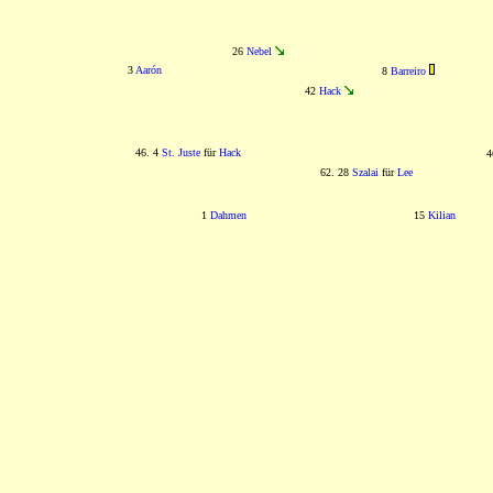
26
Nebel
3
Aarón
8
Barreiro
42
Hack
46. 4
St. Juste
für
Hack
4
62. 28
Szalai
für
Lee
1
Dahmen
15
Kilian