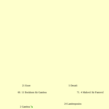
21 Esser
5 Decarli
60. 11 Bockhorn für Gamboa
71. 4 Mašović für Pantović
24 Lambropoulos
2 Gamboa