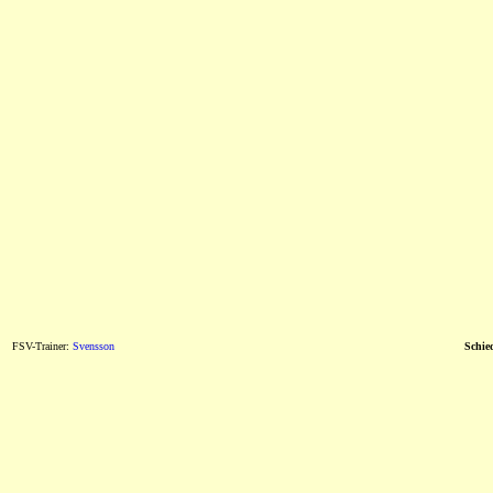
FSV-Trainer:
Svensson
Schied