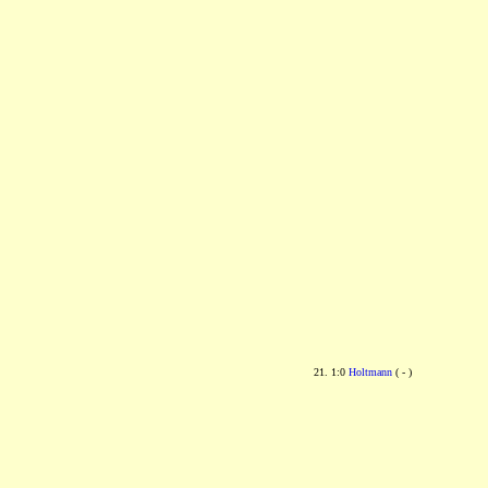
21. 1:0
Holtmann
( - )