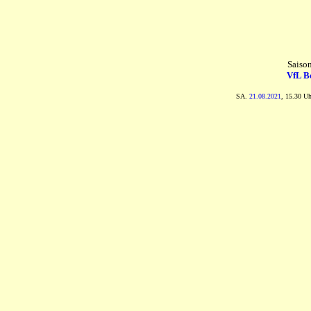
Saiso
VfL B
SA.
21.08.2021
, 15.30 U