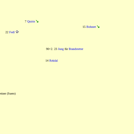
7
Quirin
15
Bohnert
22
Fedl
90+2. 23
Jung
für
Brandstetter
14
Rekdal
iner (Suero)