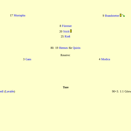
17
Mustapha
9
Brandstetter
8
Fürstner
20
Stich
25
Rieß
80. 19
Hermes
für
Quirin
Reserve:
3
Gans
4
Modica
Tore
edl
(
Lavalée
)
90+3. 1:1 Göswe