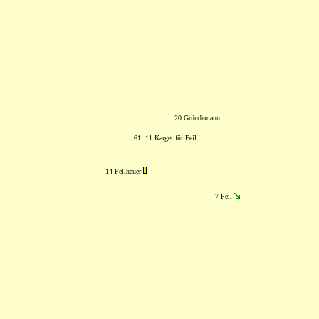
20 Gründemann
61. 11 Karger für Feil
14 Fellhauer
7 Feil