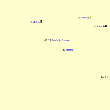
10
Wähling
18
Mißner
42
Lavalée
62. 29
Rösch
für
Bohnert
28
Manthe
86. 0:1
F