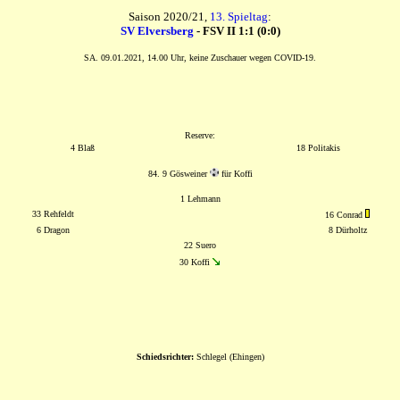
Saison 2020/21,
13. Spieltag
:
SV Elversberg
- FSV II 1:1 (0:0)
SA. 09.01.2021, 14.00 Uhr, keine Zuschauer wegen COVID-19.
Reserve:
4 Blaß
18 Politakis
84. 9 Gösweiner
für Koffi
1 Lehmann
33 Rehfeldt
16 Conrad
6 Dragon
8 Dürholtz
22 Suero
30 Koffi
Schiedsrichter:
Schlegel (Ehingen)