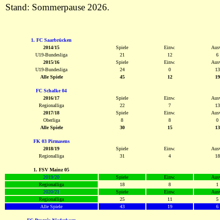
Stand: Sommerpause 2026.
1. FC Saarbrücken
2014/15
Spiele
Einw.
Aus
U19-Bundesliga
21
12
6
2015/16
Spiele
Einw.
Aus
U19-Bundesliga
24
0
13
Alle Spiele
45
12
19
FC Schalke 04
2016/17
Spiele
Einw.
Aus
Regionalliga
22
7
13
2017/18
Spiele
Einw.
Aus
Oberliga
8
8
0
Alle Spiele
30
15
13
FK 03 Pirmasens
2018/19
Spiele
Einw.
Aus
Regionalliga
31
4
18
1. FSV Mainz 05
2019/20
Spiele
Einw.
Aus
Regionalliga
18
8
1
2020/21
Spiele
Einw.
Aus
Regionalliga
25
11
5
Alle Spiele
43
19
6