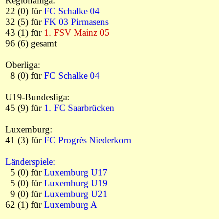
Regionalliga:
22 (0) für
FC Schalke 04
32 (5) für
FK 03 Pirmasens
43 (1) für
1. FSV Mainz 05
96 (6) gesamt
Oberliga:
0
8 (0) für
FC Schalke 04
U19-Bundesliga:
45 (9) für
1. FC Saarbrücken
Luxemburg:
41 (3) für
FC Progrès Niederkorn
Länderspiele:
0
5 (0) für
Luxemburg U17
0
5 (0) für
Luxemburg U19
0
9 (0) für
Luxemburg U21
62 (1) für
Luxemburg A