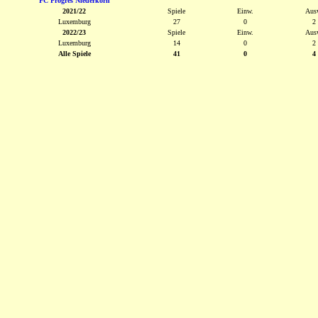
FC Progrès Niederkorn
2021/22
Spiele
Einw.
Aus
Luxemburg
27
0
2
2022/23
Spiele
Einw.
Aus
Luxemburg
14
0
2
Alle Spiele
41
0
4