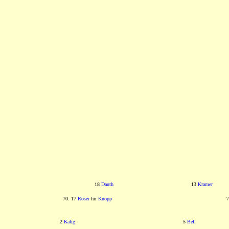
18
Dauth
13
Kramer
70. 17
Röser
für
Knopp
7
2
Kalig
5
Bell