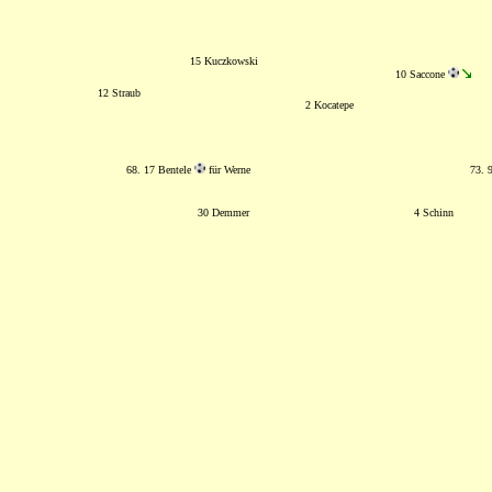
15 Kuczkowski
10 Saccone
12 Straub
2 Kocatepe
68. 17 Bentele
für Werne
73. 
30 Demmer
4 Schinn