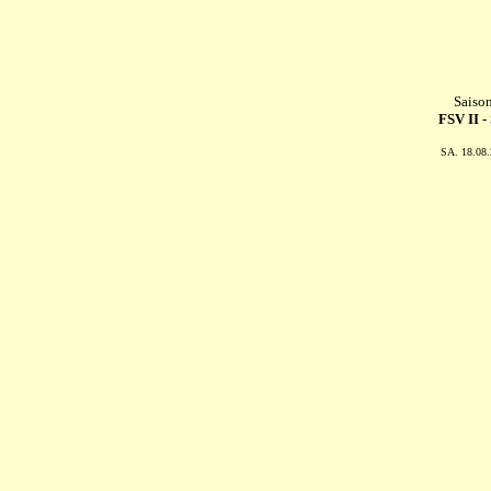
Saiso
FSV II -
SA. 18.08.