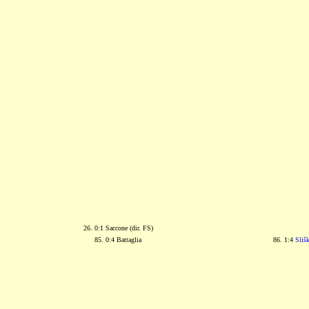
26. 0:1 Saccone (dir. FS)
85. 0:4 Battaglia
86. 1:4
Sliš