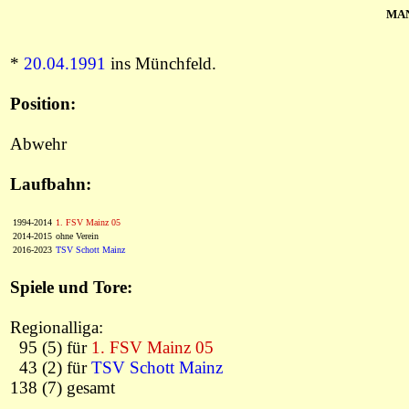
MAN
*
20.04.1991
ins Münchfeld.
Position:
Abwehr
Laufbahn:
1994-2014
1. FSV Mainz 05
2014-2015
ohne Verein
2016-2023
TSV Schott Mainz
Spiele und Tore:
Regionalliga:
0
95 (5) für
1. FSV Mainz 05
0
43 (2) für
TSV Schott Mainz
138 (7) gesamt