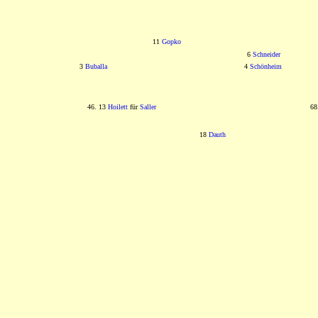
11
Gopko
6
Schneider
3
Buballa
4
Schönheim
46. 13
Hoilett
für
Saller
68
18
Dauth