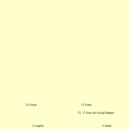
22 Görres
12 Frank
72. 17 Ernst für Erwig-Drüppel
2 Langlitz
4 Sabah