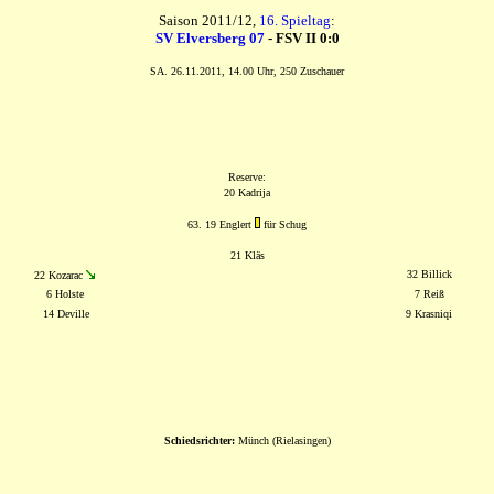
Saison 2011/12,
16. Spieltag
:
SV Elversberg 07
- FSV II 0:0
SA. 26.11.2011, 14.00 Uhr, 250 Zuschauer
Reserve:
20 Kadrija
63. 19 Englert
für Schug
21 Kläs
32 Billick
22 Kozarac
6 Holste
7 Reiß
14 Deville
9 Krasniqi
Schiedsrichter:
Münch (Rielasingen)