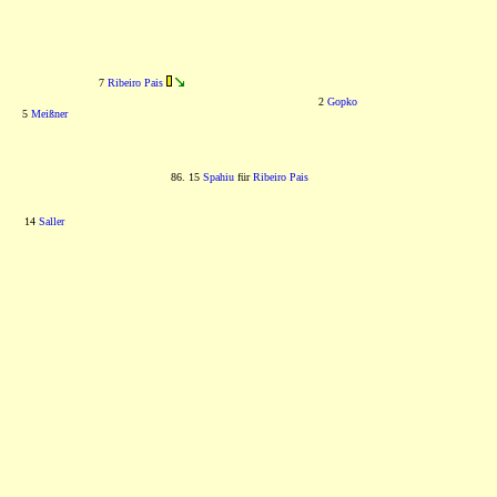
7
Ribeiro Pais
2
Gopko
5
Meißner
86. 15
Spahiu
für
Ribeiro Pais
14
Saller