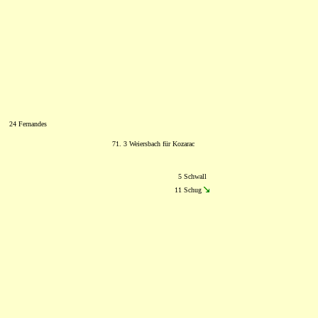
24 Fernandes
71. 3 Weiersbach für Kozarac
5 Schwall
11 Schug