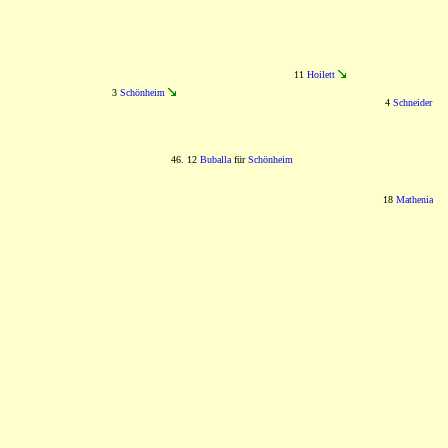
11
Hoilett
3
Schönheim
4
Schneider
46. 12
Buballa
für
Schönheim
18
Mathenia