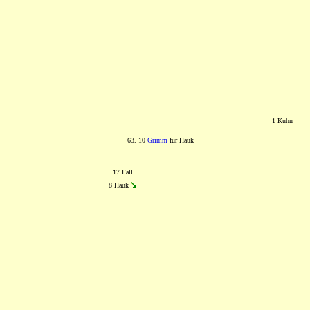
1 Kuhn
63. 10
Grimm
für Hauk
17 Fall
8 Hauk