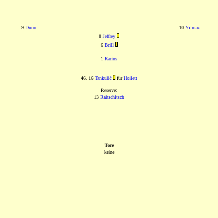
9
Durm
10
Yılmaz
8
Jeffrey
6
Brill
1
Karius
46. 16
Tankulić
für
Hoilett
Reserve:
13
Raltschitsch
Tore
keine