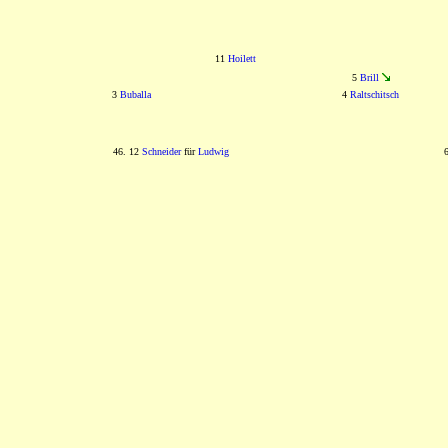
11
Hoilett
5
Brill
3
Buballa
4
Raltschitsch
46. 12
Schneider
für
Ludwig