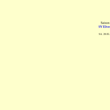
Saison
SV Elve
SA. 28.05.