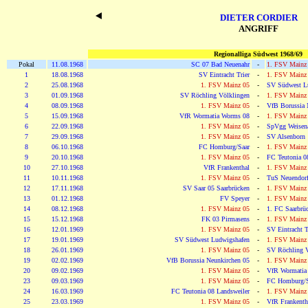
DIETER CORDIER
ANGRIFF
Regionalliga Südwest 1968/69
Pokal
11.08.1968
SC 07 Bad Neuenahr
-
1. FSV Mainz
1
18.08.1968
SV Eintracht Trier
-
1. FSV Mainz
2
25.08.1968
1. FSV Mainz 05
-
SV Südwest L
3
01.09.1968
SV Röchling Völklingen
-
1. FSV Mainz
4
08.09.1968
1. FSV Mainz 05
-
VfB Borussia 
5
15.09.1968
VfR Wormatia Worms 08
-
1. FSV Mainz
6
22.09.1968
1. FSV Mainz 05
-
SpVgg Weisen
7
29.09.1968
1. FSV Mainz 05
-
SV Alsenborn
8
06.10.1968
FC Homburg/Saar
-
1. FSV Mainz
9
20.10.1968
1. FSV Mainz 05
-
FC Teutonia 0
10
27.10.1968
VfR Frankenthal
-
1. FSV Mainz
11
10.11.1968
1. FSV Mainz 05
-
TuS Neuendor
12
17.11.1968
SV Saar 05 Saarbrücken
-
1. FSV Mainz
13
01.12.1968
FV Speyer
-
1. FSV Mainz
14
08.12.1968
1. FSV Mainz 05
-
1. FC Saarbrü
15
15.12.1968
FK 03 Pirmasens
-
1. FSV Mainz
16
12.01.1969
1. FSV Mainz 05
-
SV Eintracht T
17
19.01.1969
SV Südwest Ludwigshafen
-
1. FSV Mainz
18
26.01.1969
1. FSV Mainz 05
-
SV Röchling V
19
02.02.1969
VfB Borussia Neunkirchen 05
-
1. FSV Mainz
20
09.02.1969
1. FSV Mainz 05
-
VfR Wormatia
23
09.03.1969
1. FSV Mainz 05
-
FC Homburg/S
24
16.03.1969
FC Teutonia 08 Landsweiler
-
1. FSV Mainz
25
23.03.1969
1. FSV Mainz 05
-
VfR Frankenth