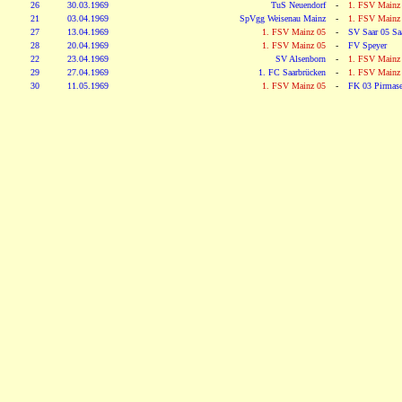
26
30.03.1969
TuS Neuendorf
-
1. FSV Mainz
21
03.04.1969
SpVgg Weisenau Mainz
-
1. FSV Mainz
27
13.04.1969
1. FSV Mainz 05
-
SV Saar 05 Sa
28
20.04.1969
1. FSV Mainz 05
-
FV Speyer
22
23.04.1969
SV Alsenborn
-
1. FSV Mainz
29
27.04.1969
1. FC Saarbrücken
-
1. FSV Mainz
30
11.05.1969
1. FSV Mainz 05
-
FK 03 Pirmas