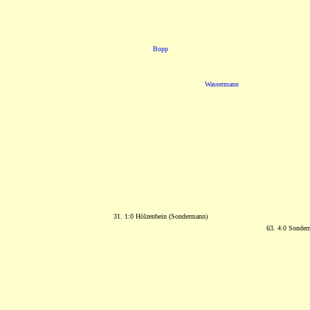
Bopp
Wassermann
31. 1:0 Hölzenbein (Sondermann)
63. 4:0 Sonder