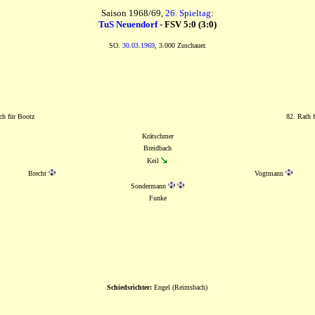
Saison 1968/69,
26. Spieltag
:
TuS Neuendorf
- FSV 5:0 (3:0)
SO.
30.03.1969
, 3.000 Zuschauer.
ch für Bootz
82. Rath f
Krätschmer
Breidbach
Keil
Brecht
Vogtmann
Sondermann
Funke
Schiedsrichter:
Engel (Reimsbach)