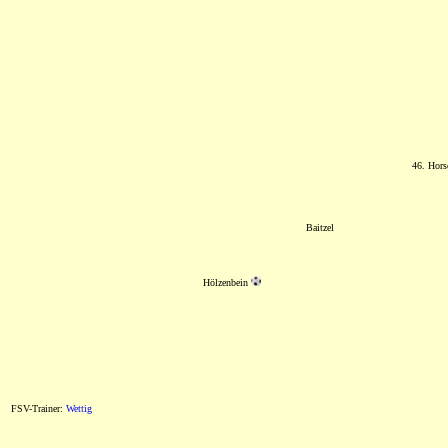
46. Hors
Baitzel
Hölzenbein
FSV-Trainer:
Wettig