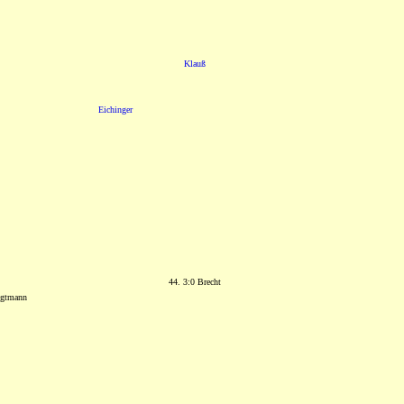
Klauß
Eichinger
44. 3:0 Brecht
ogtmann