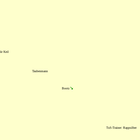
ür Keil
Taubenmann
Bootz
TuS-Trainer: Rappsilber