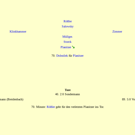
Rößler
Salowsky
Klinkhammer
Zimmer
Müllges
Storck
Planitzer
70.
Dolezilek
für
Planitzer
Tore
40. 2:0 Sondermann
mann (Breidenbach)
89. 5:0 V
70. Minute:
Rößler
geht für den verletzten Planitzer ins Tor.