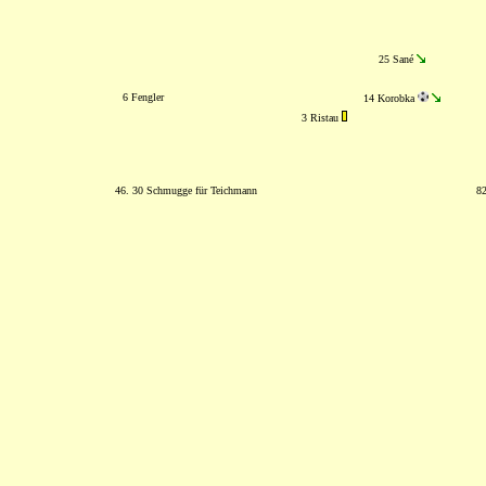
25 Sané
6 Fengler
14 Korobka
3 Ristau
46. 30 Schmugge für Teichmann
82