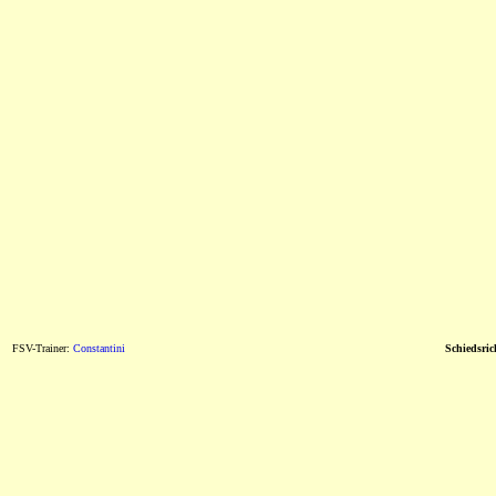
FSV-Trainer:
Constantini
Schiedsric