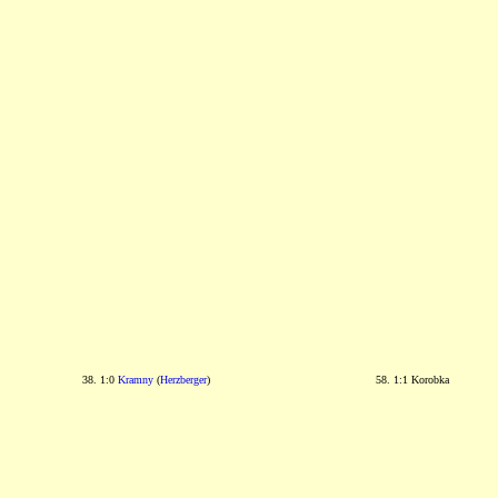
38. 1:0
Kramny
(
Herzberger
)
58. 1:1 Korobka