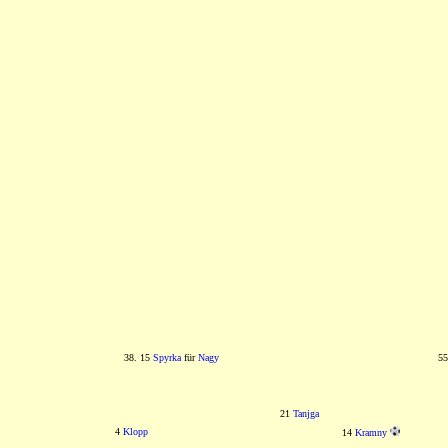
38. 15
Spyrka
für
Nagy
55
21
Tanjga
4
Klopp
14
Kramny