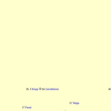
28. 4
Klopp
für
Grevelhörster
46
21
Tanjga
17
Panait