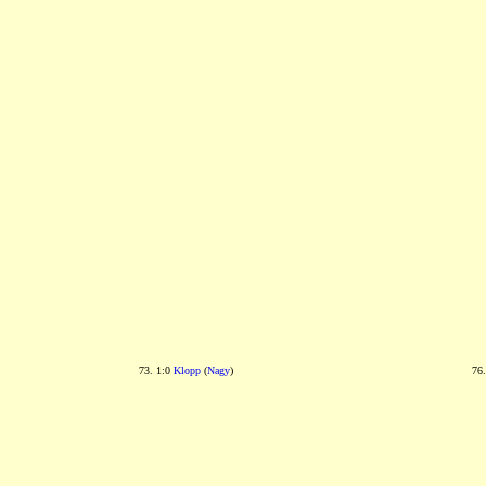
73. 1:0
Klopp
(
Nagy
)
76