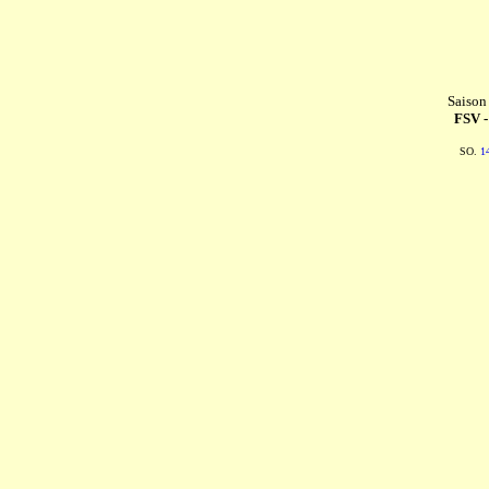
Saison
FSV 
SO.
1