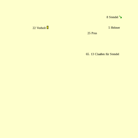
8 Stendel
5 Helmer
22 Vorholt
25 Prus
65. 13 Claaßen für Stendel