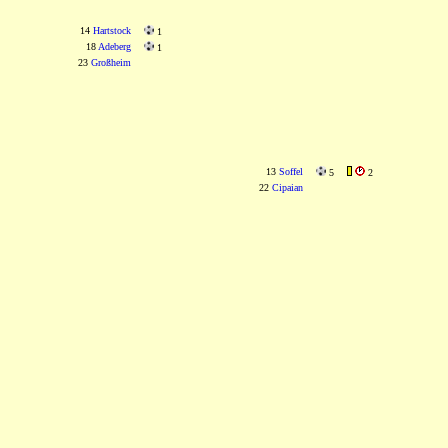
14
Hartstock
1
18
Adeberg
1
23
Großheim
13
Soffel
5
2
22
Cipaian