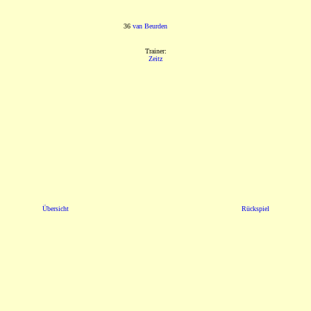
36
van Beurden
Trainer:
Zeitz
Übersicht
Rückspiel