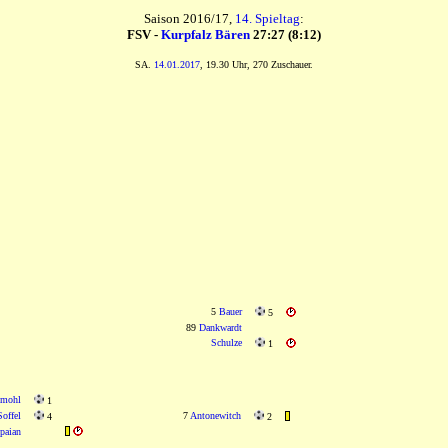
Saison 2016/17,
14. Spieltag
:
FSV -
Kurpfalz Bären
27:27 (8:12)
SA.
14.01.2017
, 19.30 Uhr, 270 Zuschauer.
5
Bauer
5
89
Dankwardt
Schulze
1
hmohl
1
Soffel
7
Antonewitch
4
2
paian