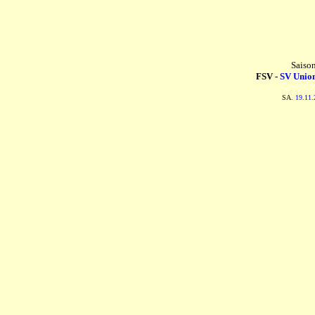
Saiso
FSV -
SV Union
SA.
19.11.