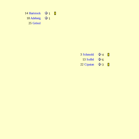
14
Hartstock
1
18
Adeberg
1
25
Grössl
3
Schmohl
4
13
Soffel
6
22
Cipaian
3