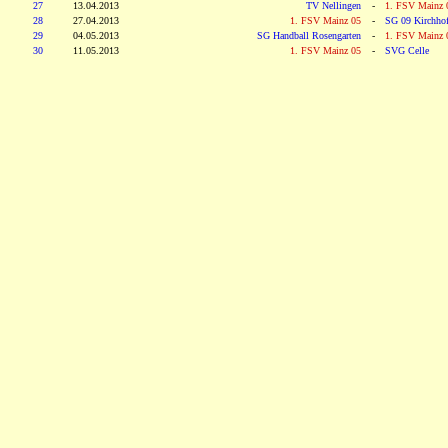
27
13.04.2013
TV Nellingen
-
1. FSV Mainz 
28
27.04.2013
1. FSV Mainz 05
-
SG 09 Kirchho
29
04.05.2013
SG Handball Rosengarten
-
1. FSV Mainz 
30
11.05.2013
1. FSV Mainz 05
-
SVG Celle