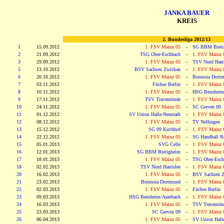
JANKA BAUER
KREIS
2. Bundesliga 2012/13
1
15.09.2012
1. FSV Mainz 05
-
SG BBM Bieti
2
21.09.2012
TSG Ober-Eschbach
-
1. FSV Mainz 
3
29.09.2012
1. FSV Mainz 05
-
TSV Nord Harri
5
13.10.2012
BSV Sachsen Zwickau
-
1. FSV Mainz 
6
20.10.2012
1. FSV Mainz 05
-
Borussia Dort
7
03.11.2012
Füchse Berlin
-
1. FSV Mainz 
8
10.11.2012
1. FSV Mainz 05
-
HSG Bensheim
9
17.11.2012
TSV Travemünde
-
1. FSV Mainz 
10
24.11.2012
1. FSV Mainz 05
-
SC Greven 09
11
01.12.2012
SV Union Halle-Neustadt
-
1. FSV Mainz 
12
08.12.2012
1. FSV Mainz 05
-
TV Nellingen
13
15.12.2012
SG 09 Kirchhof
-
1. FSV Mainz 
14
22.12.2012
1. FSV Mainz 05
-
SG Handball R
15
05.01.2013
SVG Celle
-
1. FSV Mainz 
16
12.01.2013
SG BBM Bietigheim
-
1. FSV Mainz 
17
18.01.2013
1. FSV Mainz 05
-
TSG Ober-Esch
18
02.02.2013
TSV Nord Harrislee
-
1. FSV Mainz 
20
16.02.2013
1. FSV Mainz 05
-
BSV Sachsen Z
21
23.02.2013
Borussia Dortmund
-
1. FSV Mainz 
22
02.03.2013
1. FSV Mainz 05
-
Füchse Berlin
23
09.03.2013
HSG Bensheim/Auerbach
-
1. FSV Mainz 
24
16.03.2013
1. FSV Mainz 05
-
TSV Travemün
25
23.03.2013
SC Greven 09
-
1. FSV Mainz 
26
06.04.2013
1. FSV Mainz 05
-
SV Union Halle