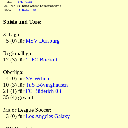
2024
TVD Velbert
2024-2025
SG Berod/Wahlrod-Lautzert/Oberdreis
2025-
0000
FC Büderich 03
Spiele und Tore:
3. Liga:
0
5 (0) für
MSV Duisburg
Regionalliga:
12 (3) für
1. FC Bocholt
Oberliga:
0
4 (0) für
SV Wehen
10 (3) für
TuS Bövinghausen
21 (1) für
FC Büderich 03
35 (4) gesamt
Major League Soccer:
0
3 (0) für
Los Angeles Galaxy