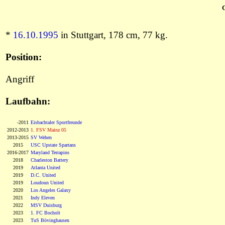
*
16.10.1995
in Stuttgart, 178 cm, 77 kg.
Position:
Angriff
Laufbahn:
0000
-2011
Eisbachtaler Sportfreunde
2012-2013
1. FSV Mainz 05
2013-2015
SV Wehen
2015
USC Upstate Spartans
2016-2017
Maryland Terrapins
2018
Charleston Battery
2019
Atlanta United
2019
D.C. United
2019
Loudoun United
2020
Los Angeles Galaxy
2021
Indy Eleven
2022
MSV Duisburg
2023
1. FC Bocholt
2023
TuS Bövinghausen