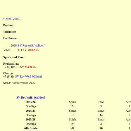
*
29.03.2006
.
Position:
Verteidiger
Laufbahn:
0000
-2026
SV Rot-Weiß Walldorf
2026-
0000
1. FSV Mainz 05
Spiele und Tore:
Regionalliga:
0
0 (0) für
1. FSV Mainz 05
Oberliga:
47 (1) für
SV Rot-Weiß Walldorf
Stand: Sommerpause 2026.
SV Rot-Weiß Walldorf
2023/24
Spiele
Einw.
Aus
Oberliga
5
3
2
2024/25
Spiele
Einw.
Aus
Oberliga
18
14
2
2025/26
Spiele
Einw.
Aus
Oberliga
24
3
3
Alle Spiele
47
20
7