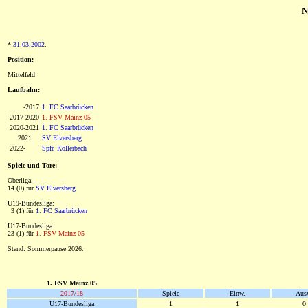
N
*
31.03.2002
.
Position:
Mittelfeld
Laufbahn:
0000
-2017
1. FC Saarbrücken
2017-2020
1. FSV Mainz 05
2020-2021
1. FC Saarbrücken
2021
SV Elversberg
2022-
0000
Spfr. Köllerbach
Spiele und Tore:
Oberliga:
14 (0) für
SV Elversberg
U19-Bundesliga:
0
3 (1) für
1. FC Saarbrücken
U17-Bundesliga:
23 (1) für
1. FSV Mainz 05
Stand: Sommerpause 2026.
1. FSV Mainz 05
2017/18
Spiele
Einw.
Aus
U17-Bundesliga
1
1
0