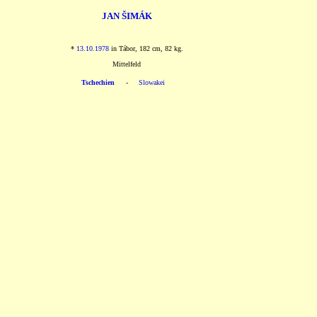
JAN ŠIMÁK
*
13.10.1978
in Tábor, 182 cm, 82 kg.
Mittelfeld
Tschechien
-
Slowakei