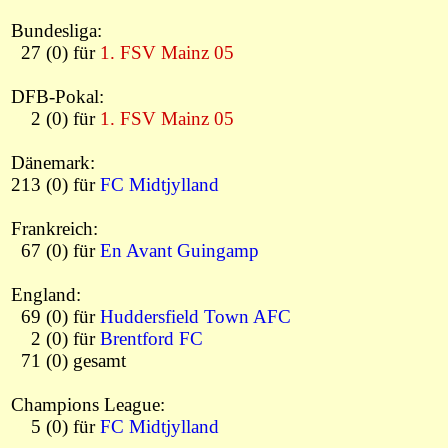
Bundesliga:
0
27 (0) für
1. FSV Mainz 05
DFB-Pokal:
00
2 (0) für
1. FSV Mainz 05
Dänemark:
213 (0) für
FC Midtjylland
Frankreich:
0
67 (0) für
En Avant Guingamp
England:
0
69 (0) für
Huddersfield Town AFC
00
2 (0) für
Brentford FC
0
71 (0) gesamt
Champions League:
00
5 (0) für
FC Midtjylland