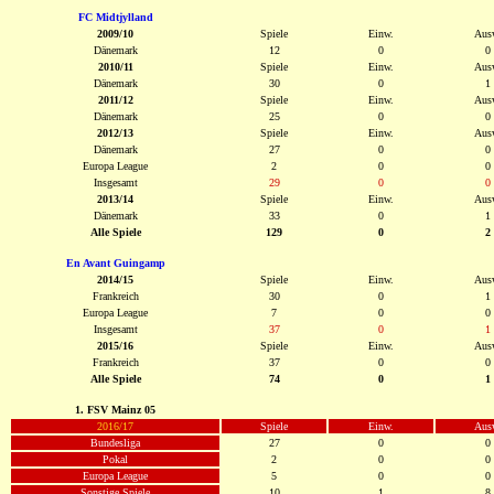
FC Midtjylland
2009/10
Spiele
Einw.
Aus
Dänemark
12
0
0
2010/11
Spiele
Einw.
Aus
Dänemark
30
0
1
2011/12
Spiele
Einw.
Aus
Dänemark
25
0
0
2012/13
Spiele
Einw.
Aus
Dänemark
27
0
0
Europa League
2
0
0
Insgesamt
29
0
0
2013/14
Spiele
Einw.
Aus
Dänemark
33
0
1
Alle Spiele
129
0
2
En Avant Guingamp
2014/15
Spiele
Einw.
Aus
Frankreich
30
0
1
Europa League
7
0
0
Insgesamt
37
0
1
2015/16
Spiele
Einw.
Aus
Frankreich
37
0
0
Alle Spiele
74
0
1
1. FSV Mainz 05
2016/17
Spiele
Einw.
Aus
Bundesliga
27
0
0
Pokal
2
0
0
Europa League
5
0
0
Sonstige Spiele
10
1
8