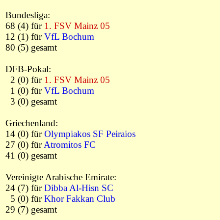
Bundesliga:
68 (4) für
1. FSV Mainz 05
12 (1) für
VfL Bochum
80 (5) gesamt
DFB-Pokal:
0
2 (0) für
1. FSV Mainz 05
0
1 (0) für
VfL Bochum
0
3 (0) gesamt
Griechenland:
14 (0) für
Olympiakos SF Peiraios
27 (0) für
Atromitos FC
41 (0) gesamt
Vereinigte Arabische Emirate:
24 (7) für
Dibba Al-Hisn SC
0
5 (0) für
Khor Fakkan Club
29 (7) gesamt