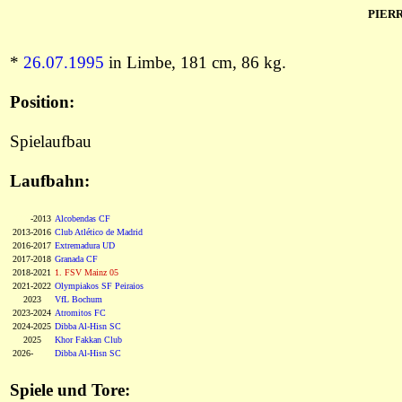
PIER
*
26.07.1995
in Limbe, 181 cm, 86 kg.
Position:
Spielaufbau
Laufbahn:
0000
-2013
Alcobendas CF
2013-2016
Club Atlético de Madrid
2016-2017
Extremadura UD
2017-2018
Granada CF
2018-2021
1. FSV Mainz 05
2021-2022
Olympiakos SF Peiraios
2023
VfL Bochum
2023-2024
Atromitos FC
2024-2025
Dibba Al-Hisn SC
2025
Khor Fakkan Club
2026-
0000
Dibba Al-Hisn SC
Spiele und Tore: