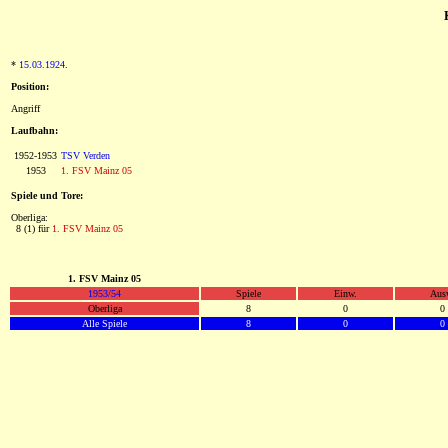
*
15.03.1924
.
Position:
Angriff
Laufbahn:
1952-1953
TSV Verden
1953
1. FSV Mainz 05
Spiele und Tore:
Oberliga:
0
8 (1) für
1. FSV Mainz 05
1. FSV Mainz 05
1953/54
Spiele
Einw.
Aus
Oberliga
8
0
0
Alle Spiele
8
0
0