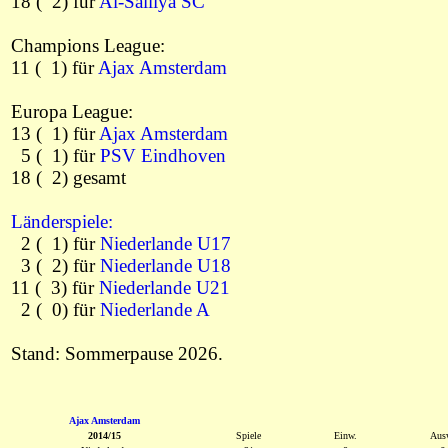
18 (
0
2) für
Al-Sailiya SC
Champions League:
11 (
0
1) für
Ajax Amsterdam
Europa League:
13 (
0
1) für
Ajax Amsterdam
0
5 (
0
1) für
PSV Eindhoven
18 (
0
2) gesamt
Länderspiele:
0
2 (
0
1) für
Niederlande U17
0
3 (
0
2) für
Niederlande U18
11 (
0
3) für
Niederlande U21
0
2 (
0
0) für
Niederlande A
Stand: Sommerpause 2026.
Ajax Amsterdam
2014/15
Spiele
Einw.
Aus