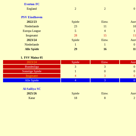
Everton FC
England
2
2
0
PSV Eindhoven
2022/23
Spiele
Einw.
Aus
Niederlande
23
11
10
Europa League
5
4
1
Insgesamt
28
15
11
2023/24
Spiele
Einw.
Aus
Niederlande
1
1
0
Alle Spiele
29
16
11
1. FSV Mainz 05
2023/24
Spiele
Einw.
Aus
Bundesliga
3
3
0
Sonstige Spiele
1
0
0
Insgesamt
4
3
0
Alle Spiele
4
3
0
Al-Sailiya SC
2025/26
Spiele
Einw.
Aus
Katar
18
8
2