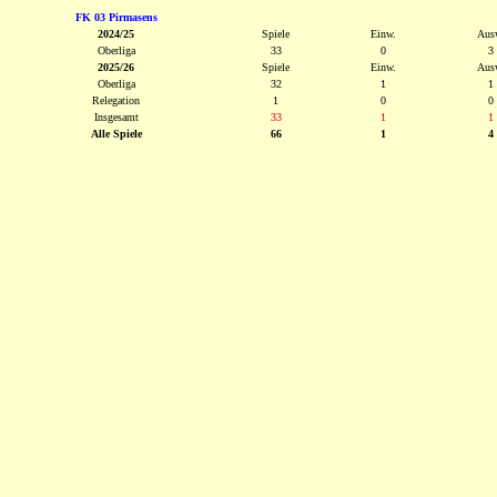
FK 03 Pirmasens
2024/25
Spiele
Einw.
Aus
Oberliga
33
0
3
2025/26
Spiele
Einw.
Aus
Oberliga
32
1
1
Relegation
1
0
0
Insgesamt
33
1
1
Alle Spiele
66
1
4