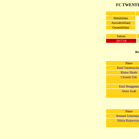
FC TWENTE 
Heimbilanz
Auswärtsbilanz
Gesamtbilanz
Saison
2017/18
Be
Name
René Vandereyck
Blaise Nkufo
Chinedu Ede
Emil Berggreen
Abass Issah
Name
Bernard Schuitem
Nikita Rukavyts