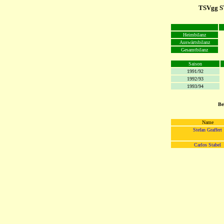
TSVgg 
Heimbilanz
Auswärtsbilanz
Gesamtbilanz
Saison
1991/92
1992/93
1993/94
Be
Name
Stefan Graffert
Carlos Stabel