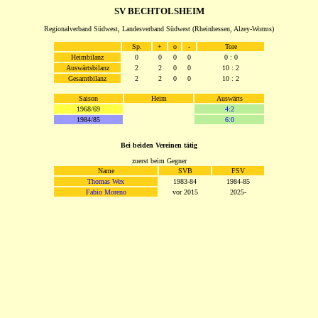
SV BECHTOLSHEIM
Regionalverband Südwest, Landesverband Südwest (Rheinhessen, Alzey-Worms)
Sp.
+
o
-
Tore
Heimbilanz
0
0
0
0
0 : 0
Auswärtsbilanz
2
2
0
0
10 : 2
Gesamtbilanz
2
2
0
0
10 : 2
Saison
Heim
Auswärts
1968/69
4:2
1984/85
6:0
Bei beiden Vereinen tätig
zuerst beim Gegner
Name
SVB
FSV
Thomas Wex
1983-84
1984-85
Fabio Moreno
vor 2015
2025-