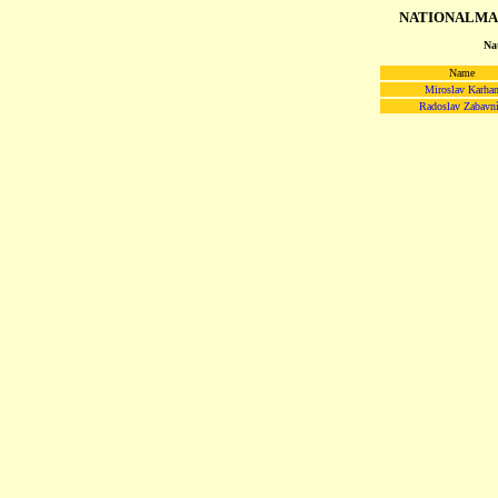
NATIONALMA
Na
Name
Miroslav Karha
Radoslav Zabavn