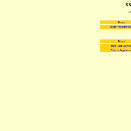
KR
Be
Name
René Vandereyck
Name
Jean-Paul Boëtiu
Marcus Ingvartse