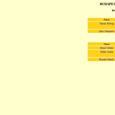
BUDAPES
Be
Name
Tamás Bódog
Jairo Samperio
Name
Dezső Orbán
Ádám Szalai
Ronald Mendi