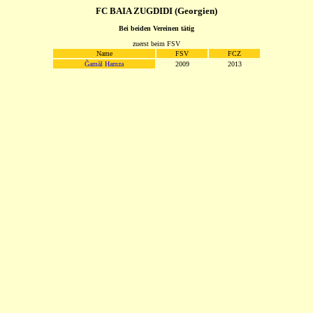
FC BAIA ZUGDIDI (Georgien)
Bei beiden Vereinen tätig
zuerst beim FSV
Name
FSV
FCZ
Ğamāl Hamza
2009
2013