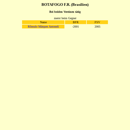
BOTAFOGO F.R. (Brasilien)
Bei beiden Vereinen tätig
zuerst beim Gegner
Name
BFR
FSV
Rômulo Márques Antoneli
-2001
2005