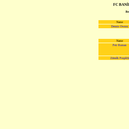
FC BANÍK
Be
Name
Dennis Owusu
Name
Petr Ruman
Zdeněk Pospěch