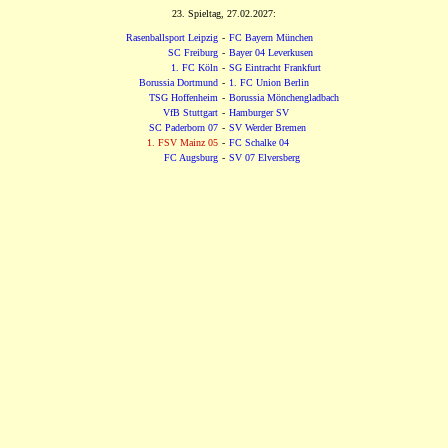
23. Spieltag, 27.02.2027:
Rasenballsport Leipzig
-
FC Bayern München
SC Freiburg
-
Bayer 04 Leverkusen
1. FC Köln
-
SG Eintracht Frankfurt
Borussia Dortmund
-
1. FC Union Berlin
TSG Hoffenheim
-
Borussia Mönchengladbach
VfB Stuttgart
-
Hamburger SV
SC Paderborn 07
-
SV Werder Bremen
1. FSV Mainz 05
-
FC Schalke 04
FC Augsburg
-
SV 07 Elversberg