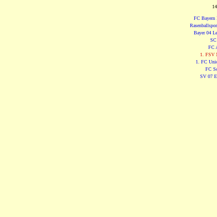
14
FC Bayern
Rasenballspor
Bayer 04 L
SC 
FC 
1. FSV 
1. FC Uni
FC Sc
SV 07 E