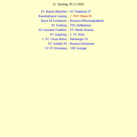
12. Spieltag, 05.12.2026:
FC Bayern München
-
SC Paderborn 07
Rasenballsport Leipzig
-
1. FSV Mainz 05
Bayer 04 Leverkusen
-
Borussia Mönchengladbach
SC Freiburg
-
TSG Hoffenheim
SG Eintracht Frankfurt
-
SV Werder Bremen
FC Augsburg
-
1. FC Köln
1. FC Union Berlin
-
Hamburger SV
FC Schalke 04
-
Borussia Dortmund
SV 07 Elversberg
-
VfB Stuttgart