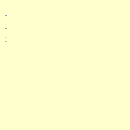
-:-
-:-
-:-
-:-
-:-
-:-
-:-
-:-
-:-