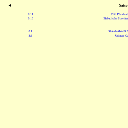
Saiso
0:11
TSG Pfedders
0:10
Eisbachtaler Sportfre
0:1
Shabab Al-Ahli 
3:3
Udinese Ca