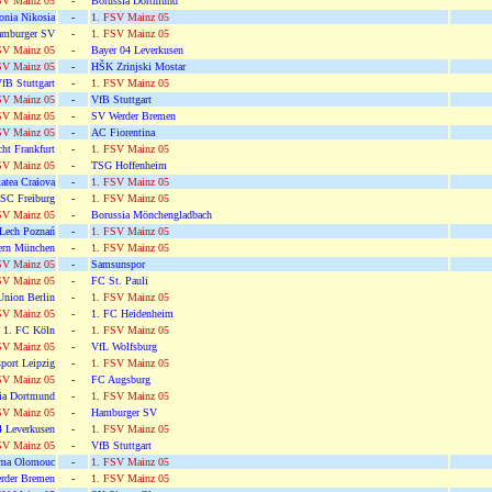
SV Mainz 05
-
Borussia Dortmund
nia Nikosia
-
1. FSV Mainz 05
mburger SV
-
1. FSV Mainz 05
SV Mainz 05
-
Bayer 04 Leverkusen
SV Mainz 05
-
HŠK Zrinjski Mostar
fB Stuttgart
-
1. FSV Mainz 05
SV Mainz 05
-
VfB Stuttgart
SV Mainz 05
-
SV Werder Bremen
SV Mainz 05
-
AC Fiorentina
ht Frankfurt
-
1. FSV Mainz 05
SV Mainz 05
-
TSG Hoffenheim
atea Craiova
-
1. FSV Mainz 05
SC Freiburg
-
1. FSV Mainz 05
SV Mainz 05
-
Borussia Mönchengladbach
Lech Poznań
-
1. FSV Mainz 05
ern München
-
1. FSV Mainz 05
SV Mainz 05
-
Samsunspor
SV Mainz 05
-
FC St. Pauli
Union Berlin
-
1. FSV Mainz 05
SV Mainz 05
-
1. FC Heidenheim
1. FC Köln
-
1. FSV Mainz 05
SV Mainz 05
-
VfL Wolfsburg
port Leipzig
-
1. FSV Mainz 05
SV Mainz 05
-
FC Augsburg
ia Dortmund
-
1. FSV Mainz 05
SV Mainz 05
-
Hamburger SV
4 Leverkusen
-
1. FSV Mainz 05
SV Mainz 05
-
VfB Stuttgart
ma Olomouc
-
1. FSV Mainz 05
rder Bremen
-
1. FSV Mainz 05