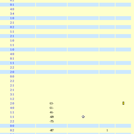
0:2
0:1
4:0
3:4
1:0
2:1
0:2
1:1
2:1
1:0
1:1
1:0
4:0
0:1
1:1
2:2
2:0
0:0
2:2
2:1
2:1
3:1
1:2
2:0
63-
4:0
61-
1:1
46-
1:1
-69
2:2
-75
0:0
0:2
-87
1