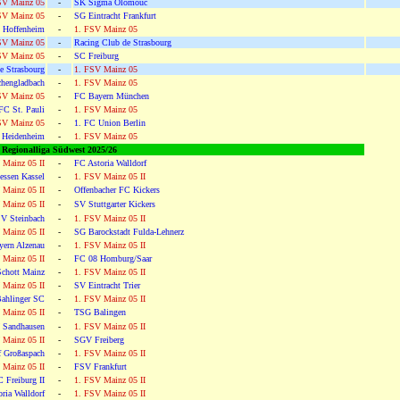
SV Mainz 05
-
SK Sigma Olomouc
SV Mainz 05
-
SG Eintracht Frankfurt
 Hoffenheim
-
1. FSV Mainz 05
SV Mainz 05
-
Racing Club de Strasbourg
SV Mainz 05
-
SC Freiburg
e Strasbourg
-
1. FSV Mainz 05
hengladbach
-
1. FSV Mainz 05
SV Mainz 05
-
FC Bayern München
FC St. Pauli
-
1. FSV Mainz 05
SV Mainz 05
-
1. FC Union Berlin
 Heidenheim
-
1. FSV Mainz 05
Regionalliga Südwest 2025/26
 Mainz 05 II
-
FC Astoria Walldorf
ssen Kassel
-
1. FSV Mainz 05 II
 Mainz 05 II
-
Offenbacher FC Kickers
 Mainz 05 II
-
SV Stuttgarter Kickers
V Steinbach
-
1. FSV Mainz 05 II
 Mainz 05 II
-
SG Barockstadt Fulda-Lehnerz
ern Alzenau
-
1. FSV Mainz 05 II
 Mainz 05 II
-
FC 08 Homburg/Saar
chott Mainz
-
1. FSV Mainz 05 II
 Mainz 05 II
-
SV Eintracht Trier
ahlinger SC
-
1. FSV Mainz 05 II
 Mainz 05 II
-
TSG Balingen
 Sandhausen
-
1. FSV Mainz 05 II
 Mainz 05 II
-
SGV Freiberg
 Großaspach
-
1. FSV Mainz 05 II
 Mainz 05 II
-
FSV Frankfurt
 Freiburg II
-
1. FSV Mainz 05 II
ria Walldorf
-
1. FSV Mainz 05 II