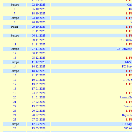
5
27.09.2025
1. F
Europa
02.10.2025
Omo
6
05.10.2025
Ha
7
18.10.2025
1. F
Europa
23.10.2025
1. F
8
26.10.2025
V
Pokal
29.10.2025
1. F
9
01.11.2025
1. F
Europa
06.11.2025
1. F
10
09.11.2025
SG Eintrac
11
21.11.2025
1. F
Europa
27.11.2025
CS Universit
12
30.11.2025
13
05.12.2025
1. F
Europa
11.12.2025
KKS 
14
14.12.2025
FC Bay
Europa
18.12.2025
1. F
15
21.12.2025
1. F
16
10.01.2026
1. FC 
17
13.01.2026
1. F
18
17.01.2026
19
24.01.2026
1. F
20
31.01.2026
Rasenballs
21
07.02.2026
1. F
22
13.02.2026
Boruss
23
20.02.2026
1. F
24
28.02.2026
Bayer 0
25
07.03.2026
1. F
Europa
12.03.2026
SK Sig
26
15.03.2026
SV We