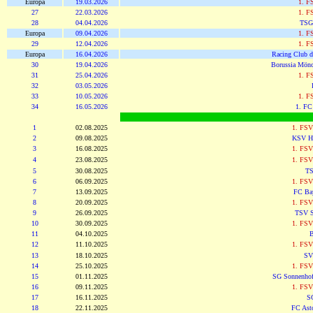
Europa
19.03.2026
1. F
27
22.03.2026
1. F
28
04.04.2026
TSG
Europa
09.04.2026
1. F
29
12.04.2026
1. F
Europa
16.04.2026
Racing Club d
30
19.04.2026
Borussia Mönc
31
25.04.2026
1. F
32
03.05.2026
33
10.05.2026
1. F
34
16.05.2026
1. FC
1
02.08.2025
1. FSV
2
09.08.2025
KSV He
3
16.08.2025
1. FSV
4
23.08.2025
1. FSV
5
30.08.2025
TS
6
06.09.2025
1. FSV
7
13.09.2025
FC Bay
8
20.09.2025
1. FSV
9
26.09.2025
TSV S
10
30.09.2025
1. FSV
11
04.10.2025
B
12
11.10.2025
1. FSV
13
18.10.2025
SV
14
25.10.2025
1. FSV
15
01.11.2025
SG Sonnenhof
16
09.11.2025
1. FSV
17
16.11.2025
SC
18
22.11.2025
FC Asto