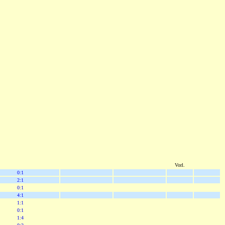
Vorl.
0:1
2:1
0:1
4:1
1:1
0:1
1:4