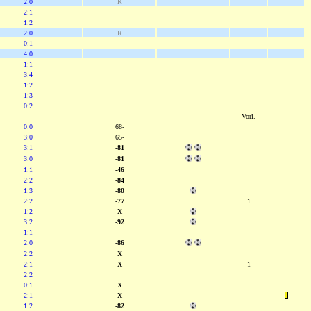
2:0
R
2:1
1:2
2:0
R
0:1
4:0
1:1
3:4
1:2
1:3
0:2
Vorl.
0:0
68-
3:0
65-
3:1
-81
3:0
-81
1:1
-46
2:2
-84
1:3
-80
2:2
-77
1
1:2
X
3:2
-92
1:1
2:0
-86
2:2
X
2:1
X
1
2:2
0:1
X
2:1
X
1:2
-82