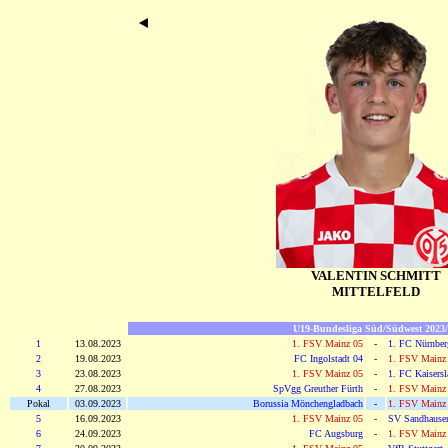
VALENTIN SCHMITT
MITTELFELD
U19-Bundesliga Süd/Südwest 2023
1
13.08.2023
1. FSV Mainz 05
-
1. FC Nürnber
2
19.08.2023
FC Ingolstadt 04
-
1. FSV Mainz
3
23.08.2023
1. FSV Mainz 05
-
1. FC Kaisersl
4
27.08.2023
SpVgg Greuther Fürth
-
1. FSV Mainz
Pokal
03.09.2023
Borussia Mönchengladbach
-
1. FSV Mainz
5
16.09.2023
1. FSV Mainz 05
-
SV Sandhause
6
24.09.2023
FC Augsburg
-
1. FSV Mainz