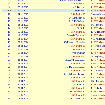
7
06.10.2023
Borussia Mönchengladbach
-
1. FSV Mainz
8
21.10.2023
1. FSV Mainz 05
-
FC Bayern Mü
9
27.10.2023
VfL Bochum
-
1. FSV Mainz
Pokal
01.11.2023
Hertha BSC
-
1. FSV Mainz
10
04.11.2023
1. FSV Mainz 05
-
Rasenballsport
11
11.11.2023
SV Darmstadt 98
-
1. FSV Mainz
12
26.11.2023
TSG Hoffenheim
-
1. FSV Mainz
13
03.12.2023
1. FSV Mainz 05
-
SC Freiburg
14
10.12.2023
1. FC Köln
-
1. FSV Mainz
15
16.12.2023
1. FSV Mainz 05
-
1. FC Heiden
16
19.12.2023
Borussia Dortmund
-
1. FSV Mainz
17
13.01.2024
1. FSV Mainz 05
-
VfL Wolfsburg
19
26.01.2024
SG Eintracht Frankfurt
-
1. FSV Mainz
20
03.02.2024
1. FSV Mainz 05
-
SV Werder Br
18
07.02.2024
1. FSV Mainz 05
-
1. FC Union B
21
11.02.2024
VfB Stuttgart
-
1. FSV Mainz
22
17.02.2024
1. FSV Mainz 05
-
FC Augsburg
23
23.02.2024
Bayer 04 Leverkusen
-
1. FSV Mainz
24
02.03.2024
1. FSV Mainz 05
-
Borussia Mönc
25
09.03.2024
FC Bayern München
-
1. FSV Mainz
26
16.03.2024
1. FSV Mainz 05
-
VfL Bochum
27
30.03.2024
Rasenballsport Leipzig
-
1. FSV Mainz
28
06.04.2024
1. FSV Mainz 05
-
SV Darmstadt
29
13.04.2024
1. FSV Mainz 05
-
TSG Hoffenhe
30
21.04.2024
SC Freiburg
-
1. FSV Mainz
31
28.04.2024
1. FSV Mainz 05
-
1. FC Köln
32
05.05.2024
1. FC Heidenheim
-
1. FSV Mainz
33
11.05.2024
1. FSV Mainz 05
-
Borussia Dor
34
18.05.2024
VfL Wolfsburg
-
1. FSV Mainz