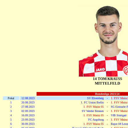
14 TOM KRAUSS
MITTELFELD
Bundesliga 2023/24
Pokal
12.08.2023
SV Elversberg
-
1. FSV Mainz
1
20.08.2023
1. FC Union Berlin
-
1. FSV Mainz
2
27.08.2023
1. FSV Mainz 05
-
SG Eintracht F
3
02.09.2023
SV Werder Bremen
-
1. FSV Mainz
4
16.09.2023
1. FSV Mainz 05
-
VfB Stuttgart
5
23.09.2023
FC Augsburg
-
1. FSV Mainz
6
30.09.2023
1. FSV Mainz 05
-
Bayer 04 Leve