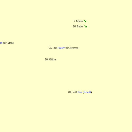
7 Manu
26 Bader
nn
für Manu
75. 40
Polter
für Justvan
20 Müller
84. 4:0
Lee
(
Krauß
)