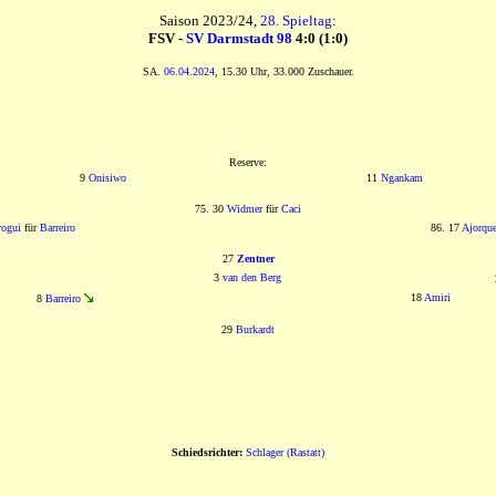
Saison 2023/24,
28. Spieltag
:
FSV -
SV Darmstadt 98
4:0 (1:0)
SA.
06.04.2024
, 15.30 Uhr, 33.000 Zuschauer.
Reserve:
9
Onisiwo
11
Ngankam
75. 30
Widmer
für
Caci
vogui
für
Barreiro
86. 17
Ajorqu
27
Zentner
3
van den Berg
18
Amiri
8
Barreiro
29
Burkardt
Schiedsrichter:
Schlager (Rastatt)