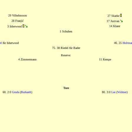
29 Vilhelmsson
27 Skarke
28 Franjić
17 Justvan
14 Klarer
3 Isherwood
1 Schuhen
el
für Isherwood
46. 25
Holtma
75. 38 Riedel für Bader
Reserve:
4 Zimmermann
11 Kempe
Tore
60. 2:0
Gruda
(
Burkardt
)
80. 3:0
Lee
(
Widmer
)