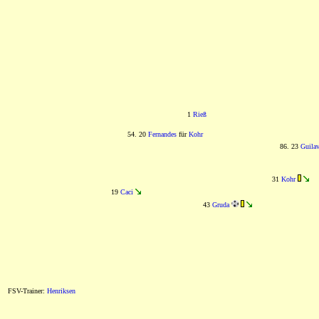
1
Rieß
54. 20
Fernandes
für
Kohr
86. 23
Guila
31
Kohr
19
Caci
43
Gruda
FSV-Trainer:
Henriksen