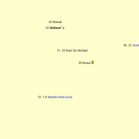
18 Honsak
32
Holland
46. 22
Seyd
75. 19 Karić für Holland
30 Brunst
32. 1:0
Hanche-Olsen
(
Lee
)