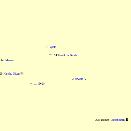
24
Papela
75. 14
Krauß
für
Gruda
e
für
Mwene
25
Hanche-Olsen
2
Mwene
7
Lee
D98-Trainer:
Lieberknecht