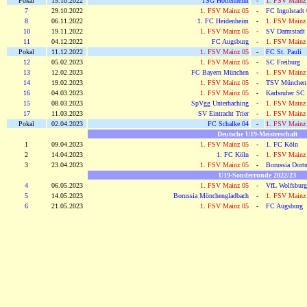
Pokal
15.10.2022
TSG Hoffenheim
-
1. FSV Mainz
7
29.10.2022
1. FSV Mainz 05
-
FC Ingolstadt
8
06.11.2022
1. FC Heidenheim
-
1. FSV Mainz
10
19.11.2022
1. FSV Mainz 05
-
SV Darmstadt
11
04.12.2022
FC Augsburg
-
1. FSV Mainz
Pokal
11.12.2022
1. FSV Mainz 05
-
FC St. Pauli
12
05.02.2023
1. FSV Mainz 05
-
SC Freiburg
13
12.02.2023
FC Bayern München
-
1. FSV Mainz
14
19.02.2023
1. FSV Mainz 05
-
TSV München
16
04.03.2023
1. FSV Mainz 05
-
Karlsruher SC
15
08.03.2023
SpVgg Unterhaching
-
1. FSV Mainz
17
11.03.2023
SV Eintracht Trier
-
1. FSV Mainz
Pokal
02.04.2023
FC Schalke 04
-
1. FSV Mainz
Deutsche U19-Meisterschaft
1
09.04.2023
1. FSV Mainz 05
-
1. FC Köln
2
14.04.2023
1. FC Köln
-
1. FSV Mainz
3
23.04.2023
1. FSV Mainz 05
-
Borussia Dor
U19-Sonderrunde 2022/23
4
06.05.2023
1. FSV Mainz 05
-
VfL Wolfsburg
5
14.05.2023
Borussia Mönchengladbach
-
1. FSV Mainz
6
21.05.2023
1. FSV Mainz 05
-
FC Augsburg