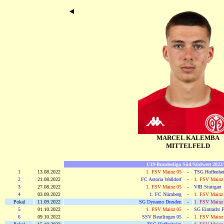
MARCEL KALEMBA
MITTELFELD
U19-Bundesliga Süd/Südwest 2022
1
13.08.2022
1. FSV Mainz 05
-
TSG Hoffenhe
2
21.08.2022
FC Astoria Walldorf
-
1. FSV Mainz
3
27.08.2022
1. FSV Mainz 05
-
VfB Stuttgart
4
03.09.2022
1. FC Nürnberg
-
1. FSV Mainz
Pokal
11.09.2022
SG Dynamo Dresden
-
1. FSV Mainz
5
01.10.2022
1. FSV Mainz 05
-
SG Eintracht F
6
09.10.2022
SSV Reutlingen 05
-
1. FSV Mainz