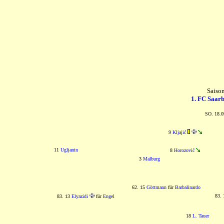
Saiso
1. FC Saar
SO. 18.0
9
Kljajić
11
Ugljanin
8
Horozović
3
Malburg
62. 15
Göttmann
für
Barbalinardo
83.
83. 13
Elyazidi
für
Engel
18
L. Tauer