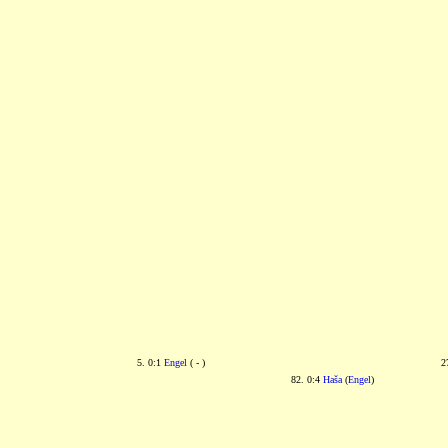
5. 0:1
Engel
( - )
2
82. 0:4
Haša
(
Engel
)